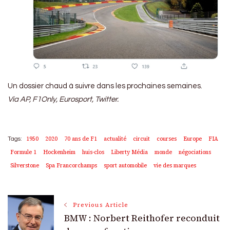
Un dossier chaud à suivre dans les prochaines semaines.
Via AP, F1Only, Eurosport, Twitter.
1950
2020
70 ans de F1
actualité
circuit
courses
Europe
FIA
Tags:
Formule 1
Hockenheim
huis-clos
Liberty Média
monde
négociations
Silverstone
Spa Francorchamps
sport automobile
vie des marques
Post
Previous Article
BMW : Norbert Reithofer reconduit