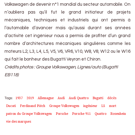
Volkswagen de devenir n°1 mondial du secteur automobile. On
n’oubliera pas qu’il fut le grand initiateur de projets
mécaniques, techniques et industriels qui ont permis à
l’automobile d’avancer mais qu’aussi durant ses années
d’activité cet ingénieur nous a permis de profiter d’un grand
nombre d’architectures mécaniques singulières comme les
moteurs L2, L3, L4, L5, V5, V6, VR6, V10, W8, V8, W12 ou le W16
qui fait le bonheur des Bugatti Veyron et Chiron.
Crédits photos : Groupe Volkswagen, Lignes/auto (Bugatti
EB118)
1937
2019
Allemagne
Audi
Audi Quattro
Bugatti
décès
Tags:
Ducati
Ferdinand Piëch
Groupe Volkswagen
ingénieur
L5
mort
patron du Groupe Volkswagen
Porsche
Porsche 911
Quattro
Rosenhein
vie des marques