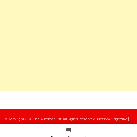
© Copyright 2026
The Automobilist
. All Rights Reserved.
Blossom Magazine |
Developed By
Blossom Themes
.
Powered by
WordPress
.
Mentions légales
Charte des commentaires
Equipe
Contact