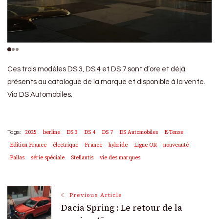
Ces trois modèles DS 3, DS 4 et DS 7 sont d’ore et déjà
présents au catalogue de la marque et disponible à la vente.
Via DS Automobiles.
2025
berline
DS 3
DS 4
DS 7
DS Automobiles
E-Tense
Tags:
Edition France
électrique
France
hybride
Ligne OR
nouveauté
Pallas
série spéciale
Stellantis
vie des marques
Post
Previous Article
Dacia Spring : Le retour de la