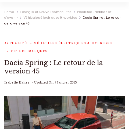
Home
Ecologie et Nouvelles mobilités
Mobilités urbaines et
d'avenir
Véhicules électriques & hybrides
Dacia Spring : Le retour
de la version 45
ACTUALITÉ
VÉHICULES ÉLECTRIQUES & HYBRIDES
VIE DES MARQUES
Dacia Spring : Le retour de la
version 45
Isabelle Halter
Updated On
7 Janvier 2025