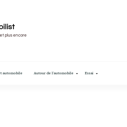
ilist
 et plus encore
t automobile
Autour de l’automobile
Essai