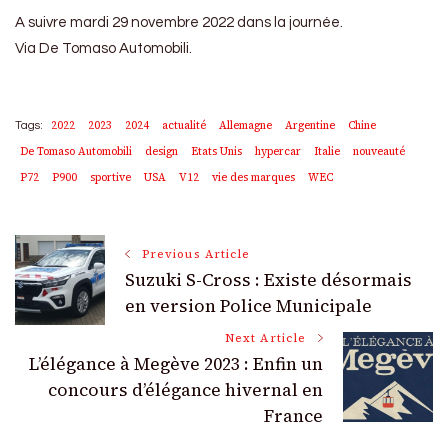
A suivre mardi 29 novembre 2022 dans la journée.
Via De Tomaso Automobili.
2022
2023
2024
actualité
Allemagne
Argentine
Chine
Tags:
De Tomaso Automobili
design
Etats Unis
hypercar
Italie
nouveauté
P72
P900
sportive
USA
V12
vie des marques
WEC
Post
Previous Article
Suzuki S-Cross : Existe désormais
Navigation
en version Police Municipale
Next Article
L’élégance à Megève 2023 : Enfin un
concours d’élégance hivernal en
France