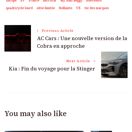
Europe
EV
France
microcar
My AMI Buggy
nouveauté
quadricycle lourd
série limitée
Stellantis
VE
vie des marques
Post
Previous Article
AC Cars : Une nouvelle version de la
Navigation
Cobra en approche
Next Article
Kia : Fin du voyage pour la Stinger
You may also like