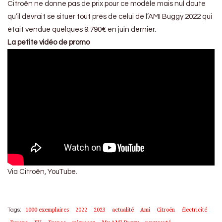
Citroën ne donne pas de prix pour ce modèle mais nul doute
qu’il devrait se situer tout près de celui de l’AMI Buggy 2022 qui
était vendue quelques 9.790€ en juin dernier.
La petite vidéo de promo
Via Citroën, YouTube.
1000 exemplaires
2022
2023
actualité
Ami
Citroën
électricité
Tags: