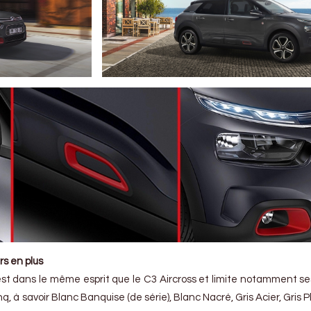
s en plus
st dans le même esprit que le C3 Aircross et limite notamment ses
q, à savoir Blanc Banquise (de série), Blanc Nacré, Gris Acier, Gris 