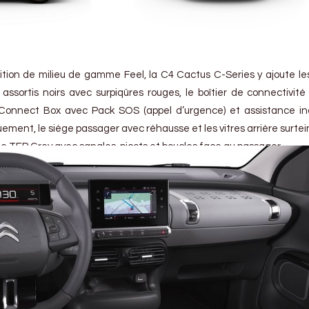
nition de milieu de gamme Feel, la C4 Cactus C-Series y ajoute le
assortis noirs avec surpiqûres rouges, le boîtier de connectivité
onnect Box avec Pack SOS (appel d’urgence) et assistance inc
uement, le siège passager avec réhausse et les vitres arrière surtei
de TEP Grey avec sangles, picots et boucles face au passager.