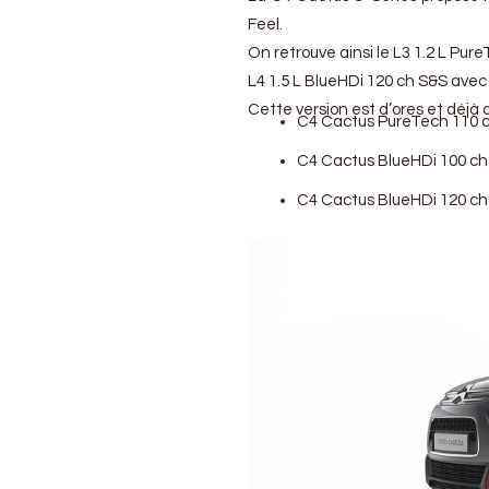
Feel.
On retrouve ainsi le L3 1.2 L Pu
L4 1.5 L BlueHDi 120 ch S&S ave
Cette version est d’ores et déjà di
C4 Cactus PureTech 110 c
C4 Cactus BlueHDi 100 ch
C4 Cactus BlueHDi 120 ch