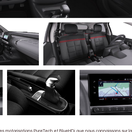
es motorisations PureTech et BlueHDi que nous connaissons sur la