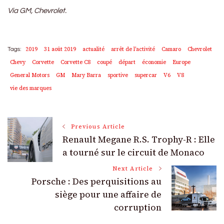
Via GM, Chevrolet.
2019
31 août 2019
actualité
arrêt de l'activité
Camaro
Chevrolet
Tags:
Chevy
Corvette
Corvette C8
coupé
départ
économie
Europe
General Motors
GM
Mary Barra
sportive
supercar
V6
V8
vie des marques
Post
Previous Article
Renault Megane R.S. Trophy-R : Elle
Navigation
a tourné sur le circuit de Monaco
Next Article
Porsche : Des perquisitions au
siège pour une affaire de
corruption