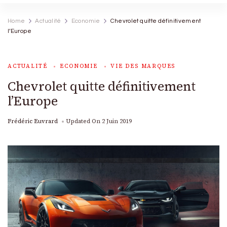
Home
Actualité
Economie
Chevrolet quitte définitivement
l’Europe
ACTUALITÉ
ECONOMIE
VIE DES MARQUES
Chevrolet quitte définitivement
l’Europe
Frédéric Euvrard
Updated On
2 Juin 2019