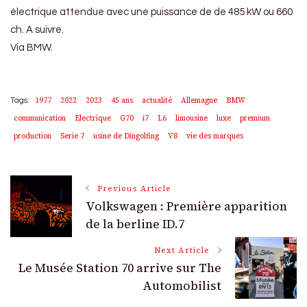
électrique attendue avec une puissance de de 485 kW ou 660
ch. A suivre.
Via BMW.
1977
2022
2023
45 ans
actualité
Allemagne
BMW
Tags:
communication
Electrique
G70
i7
L6
limousine
luxe
premium
production
Serie 7
usine de Dingolfing
V8
vie des marques
Post
Previous Article
Volkswagen : Première apparition
Navigation
de la berline ID.7
Next Article
Le Musée Station 70 arrive sur The
Automobilist