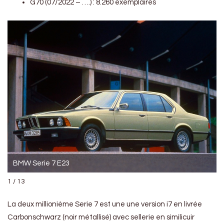
G70 (07/2022 – ….) : 8.260 exemplaires
BMW Serie 7 E23
1 / 13
La deux millionième Serie 7 est une une version i7 en livrée
Carbonschwarz (noir métallisé) avec sellerie en similicuir