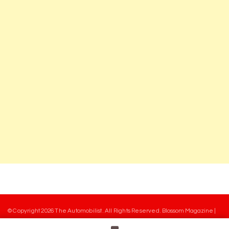
© Copyright 2026
The Automobilist
. All Rights Reserved.
Blossom Magazine |
Developed By
Blossom Themes
.
Powered by
WordPress
.