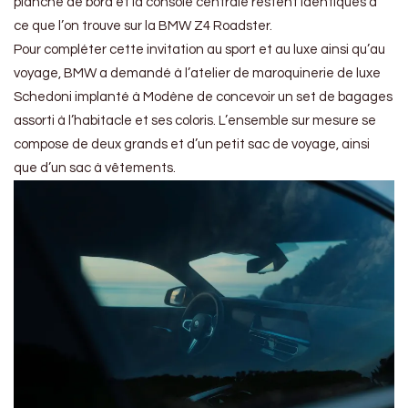
planche de bord et la console centrale restent identiques à
ce que l’on trouve sur la BMW Z4 Roadster.
Pour compléter cette invitation au sport et au luxe ainsi qu’au
voyage, BMW a demandé à l’atelier de maroquinerie de luxe
Schedoni implanté à Modène de concevoir un set de bagages
assorti à l’habitacle et ses coloris. L’ensemble sur mesure se
compose de deux grands et d’un petit sac de voyage, ainsi
que d’un sac à vêtements.