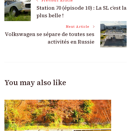
Post
Previous Article
Station 70 (épisode 10) : La SL c’est la
Navigation
plus belle !
Next Article
Volkswagen se sépare de toutes ses
activités en Russie
You may also like