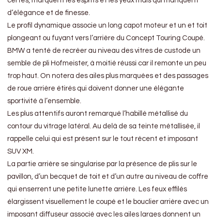
certes, marquent les esprits et les yeux mais qui manquent
d’élégance et de finesse.
Le profil dynamique associe un long capot moteur et un et toit
plongeant ou fuyant vers l’arrière du Concept Touring Coupé.
BMW a tenté de recréer au niveau des vitres de custode un
semble de pli Hofmeister, à moitié réussi car il remonte un peu
trop haut. On notera des ailes plus marquées et des passages
de roue arrière étirés qui doivent donner une élégante
sportivité à l’ensemble.
Les plus attentifs auront remarqué l’habillé métallisé du
contour du vitrage latéral. Au delà de sa teinte métallisée, il
rappelle celui qui est présent sur le tout récent et imposant
SUV XM.
La partie arrière se singularise par la présence de plis sur le
pavillon, d’un becquet de toit et d’un autre au niveau de coffre
qui enserrent une petite lunette arrière. Les feux effilés
élargissent visuellement le coupé et le bouclier arrière avec un
imposant diffuseur associé avec les ailes larges donnent un