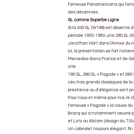
plus
fameuse Panamericana qui fera be
belle
des décennies.
!
SL comme Superbe Ligne
Si la 300 SL (W198) est absente de
période 1955-1963, une 280 SL (W1
Jonathan Hart dans l’Amour du ri
Ici, la présentation se fait nota
Mercedes-Benz France et de Gér
cité.
190 SL, 280 SL « Pagode » et 280
ces trois grands classiques de la
prestance ou d’élégance sont pré
Pour nous et même pour moi, le ch
fameuse « Pagode » (à cause du d
Bracq qui a notamment oeuvré p
et Lotz ou Alstom (design du TGV
Un cabriolet toujours élégant, fin