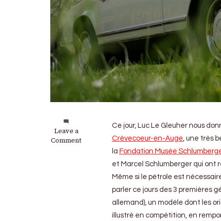
Ce jour, Luc Le Gleuher nous donn
on
Leave a
Crèvecoeur-en-Auge
, une très 
Station
Comment
70
la
Fondation Musée Schlumberg
(épisode
et Marcel Schlumberger qui ont r
10)
:
Même si le pétrole est nécessair
La
parler ce jours des 3 premières
SL
allemand), un modèle dont les or
c’est
la
illustré en compétition, en rem