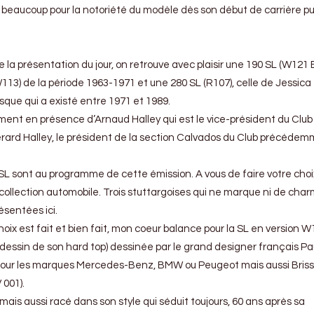
aucoup pour la notoriété du modèle dès son début de carrière puis
 la présentation du jour, on retrouve avec plaisir une 190 SL (W121 
13) de la période 1963-1971 et une 280 SL (R107), celle de Jessica
sque qui a existé entre 1971 et 1989.
mment en présence d’Arnaud Halley qui est le vice-président du Club
ard Halley, le président de la section Calvados du Club précéde
 SL sont au programme de cette émission. A vous de faire votre choi
 collection automobile. Trois stuttargoises qui ne marque ni de char
sentées ici.
oix est fait et bien fait, mon coeur balance pour la SL en version W1
essin de son hard top) dessinée par le grand designer français Pa
our les marques Mercedes-Benz, BMW ou Peugeot mais aussi Bri
 001).
 mais aussi racé dans son style qui séduit toujours, 60 ans après sa