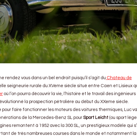
e rendez vous dans un bel endroit puisqu’il s’agit du
Chateau de
belle seigneurie rurale du XVeme siècle situé entre Caen et Lisieux qu
er
où l’on pourra découvrir la vie, l’histoire et le travail des ingénieu
évolutionné la prospection pétrolière au début du XXeme siècle.
e pour faire fonctionner les moteurs des voitures thermiques, Luc v
 générations de la Mercedes-Benz SL pour
Sport Leicht
(ou sport lége
igines remontent à 1952 avec la 300 SL, un prestigieux modèle qui s
portant de très nombreuses courses dans le monde et notamment la