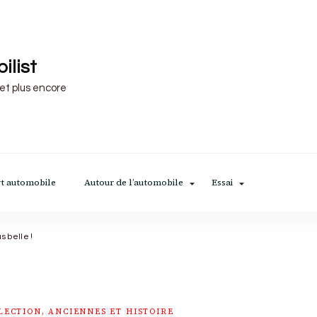
ilist
 et plus encore
t automobile
Autour de l’automobile
Essai
us belle !
LECTION, ANCIENNES ET HISTOIRE