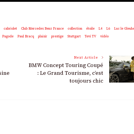
cabriolet
Club Mercedes Benz France
collection
étoile
L4
L6
Luc le Gleuh
Pagode
Paul Bracq
plaisir
prestige
Stuttgart
Tevi TV
vidéo
Next Article
BMW Concept Touring Coupé
sine
: Le Grand Tourisme, c’est
toujours chic