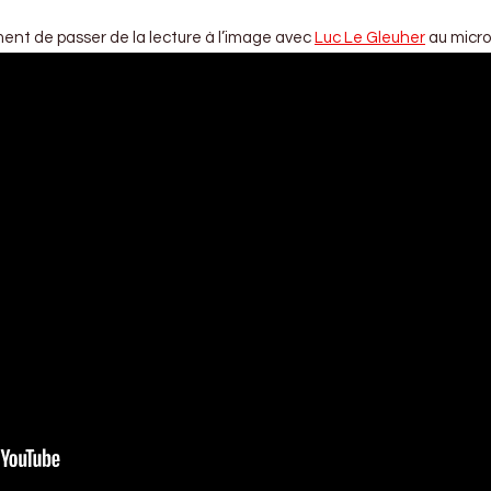
ment de passer de la lecture à l’image avec
Luc Le Gleuher
au micro