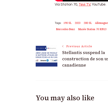
Via Station 70,
Tevi TV
, YouTube.
190 SL
2023
280 SL
Allemagne
Tags:
Mercedes-Benz
Musée Station 70 RN13
Post
Previous Article
Stellantis suspend la
Navigation
construction de son u
canadienne
You may also like