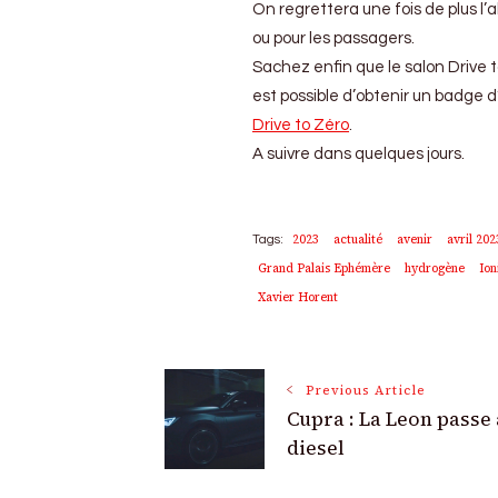
On regrettera une fois de plus l’a
ou pour les passagers.
Sachez enfin que le salon Drive to
est possible d’obtenir un badge 
Drive to Zéro
.
A suivre dans quelques jours.
2023
actualité
avenir
avril 202
Tags:
Grand Palais Ephémère
hydrogène
Ion
Xavier Horent
Post
Previous Article
Cupra : La Leon passe
Navigation
diesel