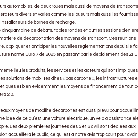
s automobiles, de deux roues mais aussi de moyens de transports
érateurs divers et variés comme les loueurs mais aussi les fourniss
 installateurs de bornes de recharge.
 cinquantaine de débats, tables rondes et autres sessions plénièr
en matière de décarbonation des moyens de transport. Ces réunions
, appliquer et anticiper les nouvelles réglementations depuis le 
uture norme Euro 7 de 2025 en passant par le déploiement des ZFE
ême lieu les produits, les services et les acteurs qui sont impliqués
s solutions de mobilités dites « bas carbone », les infrastructures e
gétiques et bien évidemment les moyens de financement de tout c
ra 2.0.
veaux moyens de mobilité décarbonés est aussi prévu pour accueillir
une idée de ce qu’est une voiture électrique, un vélo à assistance él
ropre. Les deux premières journées des 5 et 6 avril sont dédiées aux
on accueillera le public, ce qui est à notre avis trop court pour avoir