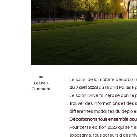
Le salon de la mobilité décarboné
on
Leave a
au 7 avril 2023
au Grand Palais 
Salon
Comment
Drive
Le salon Drive to Zero se donne p
to
trouver des informations et des
Zéro
:
différentes modalités du déploiem
C’est
Décarbonons tous ensemble pour p
très
Pour cette édition 2023 qui se ti
bientôt
exposants, tous acteurs à des niv