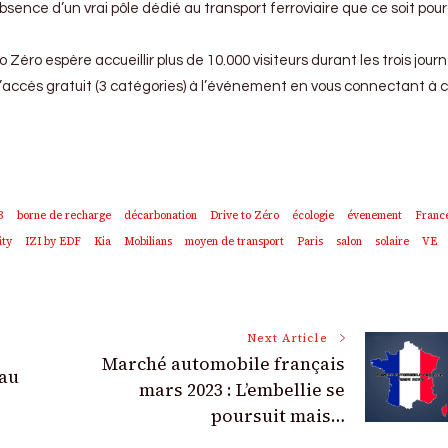
bsence d’un vrai pôle dédié au transport ferroviaire que ce soit pour 
 Zéro espère accueillir plus de 10.000 visiteurs durant les trois journ
d’accès gratuit (3 catégories) à l’événement en vous connectant à c
3
borne de recharge
décarbonation
Drive to Zéro
écologie
évenement
Franc
ity
IZI by EDF
Kia
Mobilians
moyen de transport
Paris
salon
solaire
VE
Next Article
Marché automobile français
 au
mars 2023 : L’embellie se
poursuit mais…