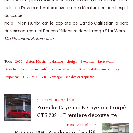
de la Vantage et à savoir si on est dans le camp de l’origine ou
celui de Revenant Automotive qui ne dénature en rien l’esprit
du coupé.
ndla : Nien Nunb* est le copilote de Lando Calrissian à bord
du vaisseau spatial Faucon Millenium dans la saga Star Wars.
Via Revenant Automotive.
2020
Aston Martin
calandre
design
évolution
face avant
Tags:
Gaydon
luxe
nouveauté
personnalisation
Revenant Automotive
style
supercar
UK
V12
V8
Vantage
vie des entreprises
Post
Previous Article
Porsche Cayenne & Cayenne Coupé
Navigation
GTS 2021 : Première découverte
Next Article
Peugeot 308 : Pas de mini facelift