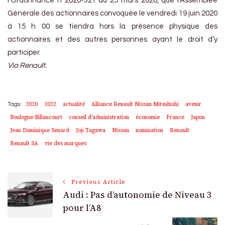
l’Ordonnance n°2020-321 du 25 mars 2020, que l’Assemblée
Générale des actionnaires convoquée le vendredi 19 juin 2020
à 15 h 00 se tiendra hors la présence physique des
actionnaires et des autres personnes ayant le droit d’y
participer.
Via Renault.
2020
2022
actualité
Alliance Renault Nissan Mitsubishi
avenir
Tags:
Boulogne-Billancourt
conseil d'administration
économie
France
Japon
Jean Dominique Senard
Joji Tagawa
Nissan
nomination
Renault
Renault SA
vie des marques
Post
Previous Article
Audi : Pas d’autonomie de Niveau 3
Navigation
pour l’A8