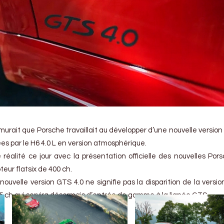
murait que Porsche travaillait au développer d’une nouvelle version
s par le H6 4.0 L en version atmosphérique.
éalité ce jour avec la présentation officielle des nouvelles Por
ur flatsix de 400 ch.
nouvelle version GTS 4.0 ne signifie pas la disparition de la versi
65 ch qui servira désormais d’entrée de gamme à la lignée GTS.