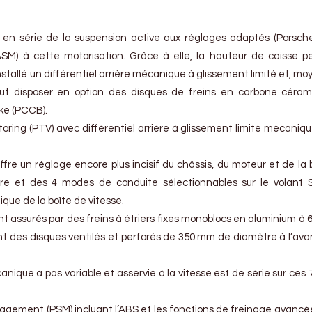
en série de la suspension active aux réglages adaptés (Porsch
) à cette motorisation. Grâce à elle, la hauteur de caisse p
stallé un différentiel arrière mécanique à glissement limité et, m
eut disposer en option des disques de freins en carbone céra
ke (PCCB).
ing (PTV) avec différentiel arrière à glissement limité mécanique
fre un réglage encore plus incisif du châssis, du moteur et de la 
re et des 4 modes de conduite sélectionnables sur le volant Sp
ue de la boîte de vitesse.
nt assurés par des freins à étriers fixes monoblocs en aluminium à 6
incent des disques ventilés et perforés de 350 mm de diamètre à l’ava
anique à pas variable et asservie à la vitesse est de série sur ces
anagement (PSM) incluant l’ABS et les fonctions de freinage avancé