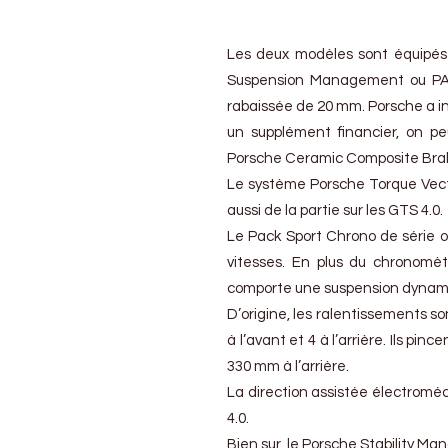
Les deux modèles sont équipés 
Suspension Management ou PASM
rabaissée de 20 mm. Porsche a in
un supplément financier, on p
Porsche Ceramic Composite Bra
Le système Porsche Torque Vector
aussi de la partie sur les GTS 4.0.
Le Pack Sport Chrono de série of
vitesses. En plus du chronomèt
comporte une suspension dynamiq
D’origine, les ralentissements so
à l’avant et 4 à l’arrière. Ils p
330 mm à l’arrière.
La direction assistée électroméc
4.0.
Bien sur, le Porsche Stability M