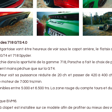
r des 718 GTS 4.0
gartoise vont être heureux de voir sous le capot arrière, le flatsix 
GT4 et 718 Spyder.
rchie dans la sportivité de la gamme 718, Porsche a fait le choix de 
ent moins pêchue que sur la GT4.
oteur voit sa puissance réduite de 20 ch et passer de 420 à 400 c
 moteur de 7.000 trs/min.
onibles entre 5.000 et 6.500 trs. La zone rouge du compte tours et d
sique BVM6.
clapet est installée sur ce modèle afin de profiter au mieux des v