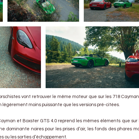
 porschistes vont retrouver le même moteur que sur les 718 Cayma
 légèrement moins puissante que les versions pré-citées.
Cayman et Boxster GTS 4.0 reprend les mêmes éléments que sur
une dominante noires pour les prises d’air, les fonds des phares ma
es ou les sorties d’échappement.