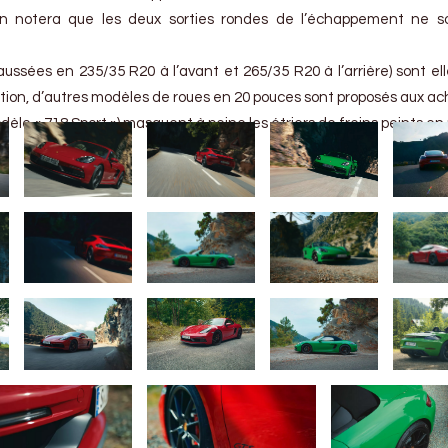
on notera que les deux sorties rondes de l’échappement ne so
ussées en 235/35 R20 à l’avant et 265/35 R20 à l’arrière) sont ell
ption, d’autres modèles de roues en 20 pouces sont proposés aux ac
èle « 718 Sport ») masquent à peine les étriers de freins peints en