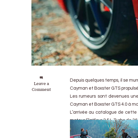
Depuis quelques temps, il se mur
on
Leave a
Cayman et Boxster GTS propulsée
Porsche
Comment
718
Les rumeurs sont devenues une r
Cayman
Cayman et Boxster GTS 4.0 à mote
&
Boxster
L’arrivée au catalogue de cette 
GTS
moteur Flatfour 2.5 L Turbo de 3
4.0
:
Pour