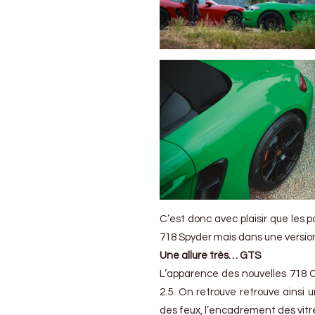
le
plaisir
du
flatsix
atmo
C’est donc avec plaisir que les
718 Spyder mais dans une version
Une allure très… GTS
L’apparence des nouvelles 718 
2.5. On retrouve retrouve ainsi 
des feux, l’encadrement des vitr