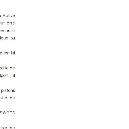
e Active
eut être
oyennant
mique ou
 est lui
boîte de
ort , il
 pistons
nt et de
 718 GTS
es et de