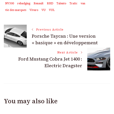
NV300
rebadging
Renault
RHD
Talento
Trafic
van
vie des marques
Vivaro
VU
VUL
Post
Previous Article
Porsche Taycan : Une version
Navigation
« basique » en développement
Next Article
Ford Mustang Cobra Jet 1400 :
Electric Dragster
You may also like