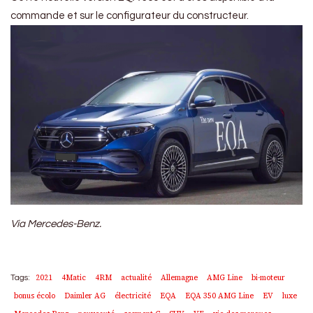
commande et sur le configurateur du constructeur.
Via Mercedes-Benz.
2021
4Matic
4RM
actualité
Allemagne
AMG Line
bi-moteur
Tags:
bonus écolo
Daimler AG
électricité
EQA
EQA 350 AMG Line
EV
luxe