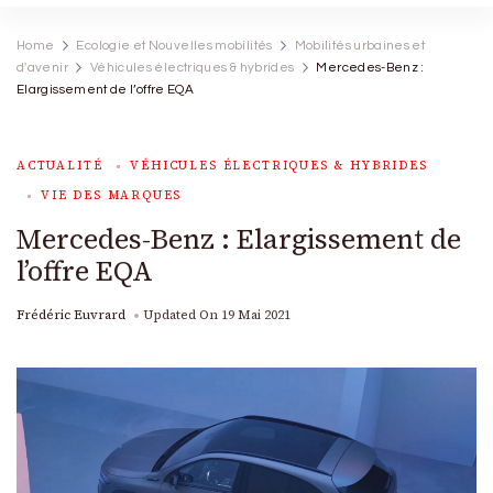
Home
Ecologie et Nouvelles mobilités
Mobilités urbaines et
d'avenir
Véhicules électriques & hybrides
Mercedes-Benz :
Elargissement de l’offre EQA
ACTUALITÉ
VÉHICULES ÉLECTRIQUES & HYBRIDES
VIE DES MARQUES
Mercedes-Benz : Elargissement de
l’offre EQA
Frédéric Euvrard
Updated On
19 Mai 2021