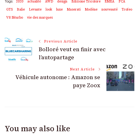
2020
actualité
AWD
design
Edizione Tricolore
EMEA
FCA
Tags:
GTS
Italie
Levante
look
luxe
Maserati
Modène
nouveauté
Trofeo
V8 Biturbo
vie des marques
Post
Previous Article
Bolloré veut en finir avec
Navigation
l’autopartage
Next Article
Véhicule autonome : Amazon se
paye Zoox
You may also like