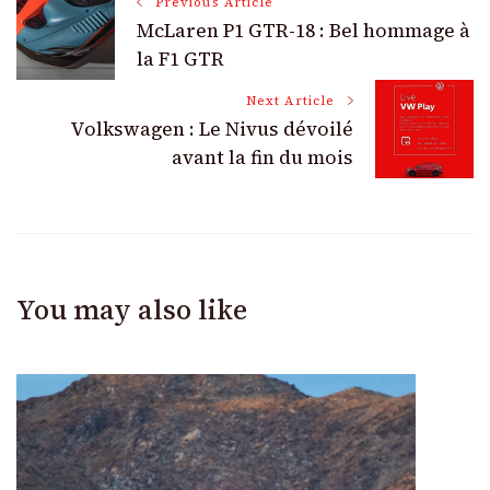
Post
Previous Article
McLaren P1 GTR-18 : Bel hommage à
Navigation
la F1 GTR
Next Article
Volkswagen : Le Nivus dévoilé
avant la fin du mois
You may also like