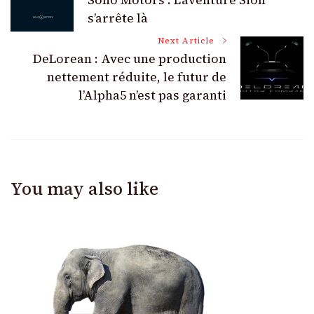
Sono Motors : L’aventure Sion
Navigation
s’arrête là
Next Article
DeLorean : Avec une production
nettement réduite, le futur de
l’Alpha5 n’est pas garanti
You may also like