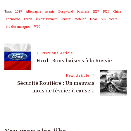
2019
Allemagne
avenir
Borgward
business
BX7
BXi7
Chine
Tags:
économie
Foton
investissement
loueur
mobilité
Ucar
VE
vente
vie des marques
VTC
Post
Previous Article
Ford : Bons baisers à la Russie
Navigation
Next Article
Sécurité Routière : Un mauvais
mois de février à cause…