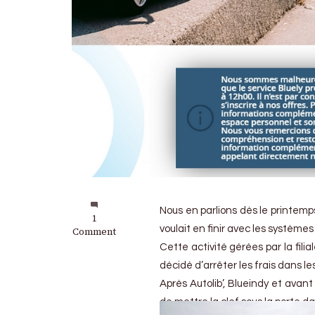
Nous en parlions dès le printemps d
on
1
voulait en finir avec les système
Bluely
Comment
:
Cette activité gérées par la filia
C’est
décidé d’arrêter les frais dans les 
fini
Après Autolib’, Blueindy et avant 
de mettre la clef sous la porte 