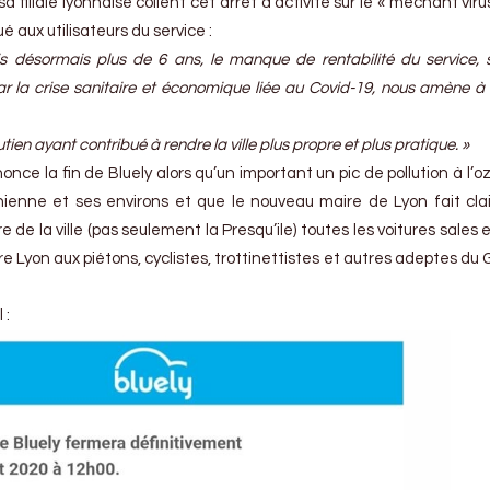
 filiale lyonnaise collent cet arrêt d’activité sur le « méchant vir
 aux utilisateurs du service :
s désormais plus de 6 ans, le manque de rentabilité du service, s
r la crise sanitaire et économique liée au Covid-19, nous amène à
en ayant contribué à rendre la ville plus propre et plus pratique. »
once la fin de Bluely alors qu’un important un pic de pollution à l’o
nienne et ses environs et que le nouveau maire de Lyon fait cl
e de la ville (pas seulement la Presqu’ile) toutes les voitures sales e
e Lyon aux piétons, cyclistes, trottinettistes et autres adeptes du 
 :