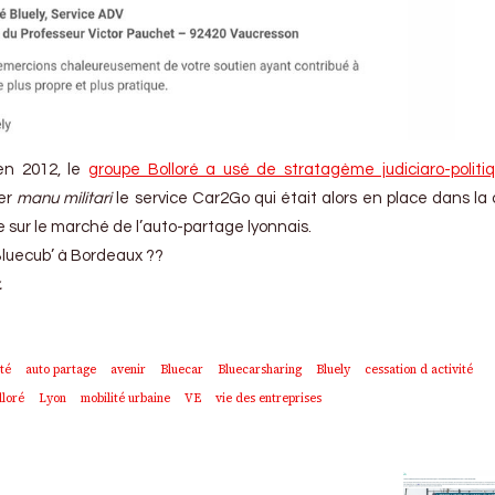
’en 2012, le
groupe Bolloré a usé de stratagème judiciaro-politi
ger
manu militari
le service Car2Go qui était alors en place dans la 
e sur le marché de l’auto-partage lyonnais.
 Bluecub’ à Bordeaux ??
.
ité
auto partage
avenir
Bluecar
Bluecarsharing
Bluely
cessation d activité
lloré
Lyon
mobilité urbaine
VE
vie des entreprises