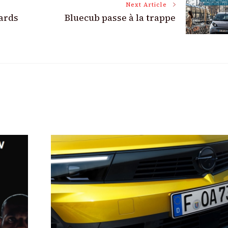
Next Article
iards
Bluecub passe à la trappe