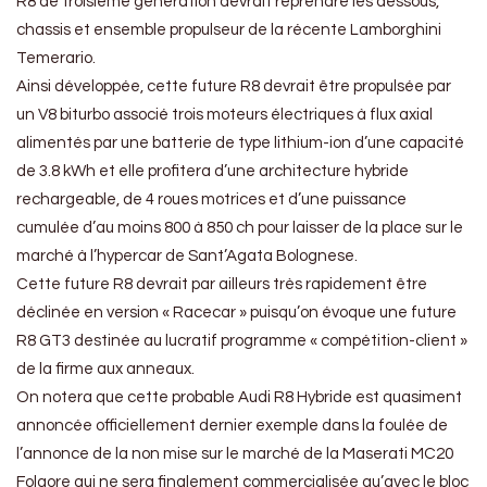
R8 de troisième génération devrait reprendre les dessous,
chassis et ensemble propulseur de la récente Lamborghini
Temerario.
Ainsi développée, cette future R8 devrait être propulsée par
un V8 biturbo associé trois moteurs électriques à flux axial
alimentés par une batterie de type lithium-ion d’une capacité
de 3.8 kWh et elle profitera d’une architecture hybride
rechargeable, de 4 roues motrices et d’une puissance
cumulée d’au moins 800 à 850 ch pour laisser de la place sur le
marché à l’hypercar de Sant’Agata Bolognese.
Cette future R8 devrait par ailleurs très rapidement être
déclinée en version « Racecar » puisqu’on évoque une future
R8 GT3 destinée au lucratif programme « compétition-client »
de la firme aux anneaux.
On notera que cette probable Audi R8 Hybride est quasiment
annoncée officiellement dernier exemple dans la foulée de
l’annonce de la non mise sur le marché de la Maserati MC20
Folgore qui ne sera finalement commercialisée qu’avec le bloc