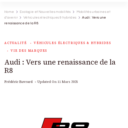
Home
Ecologie et Nouvelles mobilités
Mobilités urbaines et
d'avenir
Véhicules électriques & hybrides
Audi : Vers une
renaissance de la R8
ACTUALITÉ
VÉHICULES ÉLECTRIQUES & HYBRIDES
VIE DES MARQUES
Audi : Vers une renaissance de la
R8
Frédéric Euvrard
Updated On
11 Mars 2025