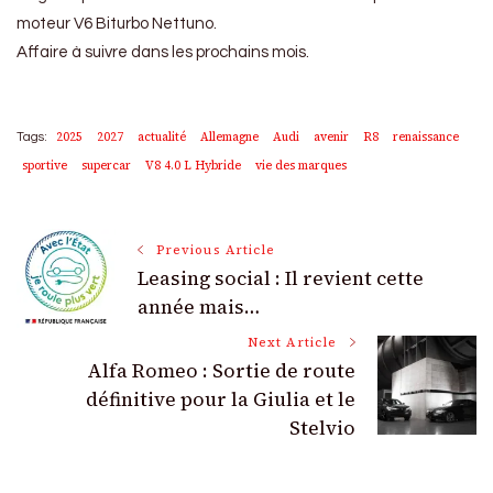
moteur V6 Biturbo Nettuno.
Affaire à suivre dans les prochains mois.
2025
2027
actualité
Allemagne
Audi
avenir
R8
renaissance
Tags:
sportive
supercar
V8 4.0 L Hybride
vie des marques
Post
Previous Article
Leasing social : Il revient cette
Navigation
année mais…
Next Article
Alfa Romeo : Sortie de route
définitive pour la Giulia et le
Stelvio