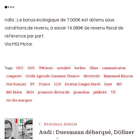
ndla : Le bonus écologique de 7.000€ est obtenu sous
conditions de revenu, à savoir 14.089€ de revenu fiscal de
référence par part.
Via MG Motor.
2022
2023
99€/mois
actualité
berline
Chine
communication
Tags:
compacte
Crédit Agricole Consumer Finance
électricité
Emmanuel Macron
état français
EV
France
LLD
location Longue Durée
loyer
MG
MG Motor
MG4
promesse électorale
promotion
publicité
VE
vie des marques
Post
Previous Article
Audi : Duesmann débarqué, Döllner