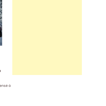
o
pensé à