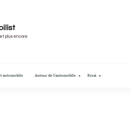
ilist
 et plus encore
t automobile
Autour de l’automobile
Essai