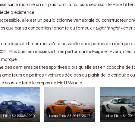
 sur le marché un an plus tard, la toujours séduisante Elise fêtera
iècle d’existence.
cessible, elle est un peu la colonne vertébrale du constructeur an
emps que par sa conception tenante du fameux
« Light is right »
cher à
s amateurs de Lotus mais c’est aussi elle qui a permis à la marque d
021. Plus que les réussies et très performante Exige et Evora, c’est
la marque.
ne des dernières petites sportives alors qu’elle est en capacité de f
amateurs de petites « voitures dédiées au plaisir de la conduite ou
 que sous-entend le propos de Matt Windle.
us Elise S2 2002-2010
Lotus Elise S3 2011-2017
Lotus Elise S4 20