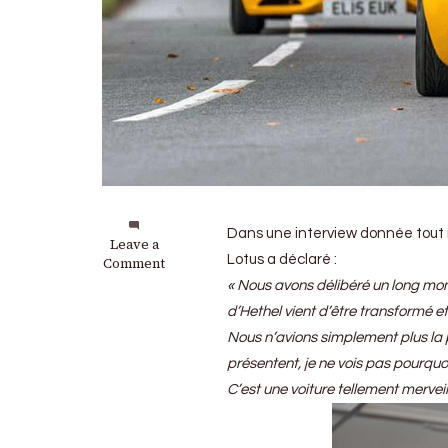
Dans une interview donnée tout 
on
Leave a
Lotus a déclaré :
Lotus
Comment
Elise
« Nous avons délibéré un long momen
:
d’Hethel vient d’être transformé 
No
time
Nous n’avions simplement plus la pla
to
présentent, je ne vois pas pourquo
die
C’est une voiture tellement merveil