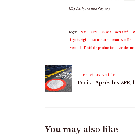
Via AutomotiveNews.
1996
2021
25 ans
actualité
a
Tags:
light is right
Lotus Cars
Matt Windle
vente de l'outil de production
vie des m
Post
Previous Article
Paris : Après les ZFE, 
Navigation
You may also like