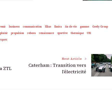
venir
business
communication
Elise
Emira
fin de vie
gamme
Geely Group
plaisir
propulsion
reborn
renaissance
sportive
thermique
UK
arques
Next Article
Caterham : Transition vers
la ZTL
l’électricité