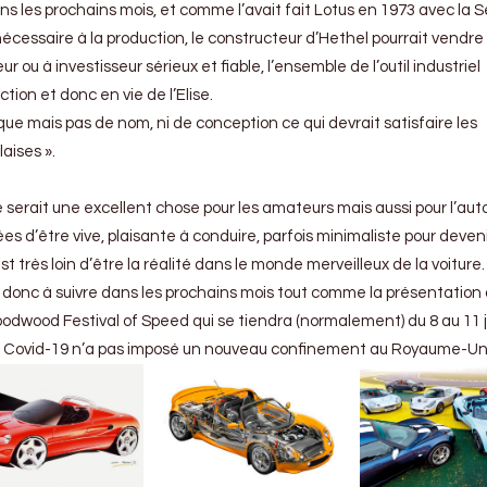
 dans les prochains mois, et comme l’avait fait Lotus en 1973 avec la
écessaire à la production, le constructeur d’Hethel pourrait vendre
 ou à investisseur sérieux et fiable, l’ensemble de l’outil industriel
ion et donc en vie de l’Elise.
ue mais pas de nom, ni de conception ce qui devrait satisfaire les
aises ».
se serait une excellent chose pour les amateurs mais aussi pour l’au
es d’être vive, plaisante à conduire, parfois minimaliste pour deven
 est très loin d’être la réalité dans le monde merveilleux de la voiture.
t donc à suivre dans les prochains mois tout comme la présentation 
oodwood Festival of Speed qui se tiendra (normalement) du 8 au 11 ju
 du Covid-19 n’a pas imposé un nouveau confinement au Royaume-Un