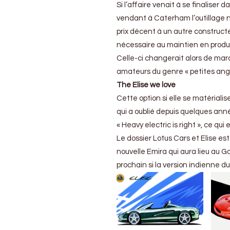
Si l’affaire venait à se finaliser
vendant à Caterham l’outillage n
prix décent à un autre constructeur
nécessaire au maintien en product
Celle-ci changerait alors de marq
amateurs du genre « petites angl
The Elise we love
Cette option si elle se matériali
qui a oublié depuis quelques anné
« Heavy electric is right », ce qui
Le dossier Lotus Cars et Elise es
nouvelle Emira qui aura lieu au G
prochain si la version indienne