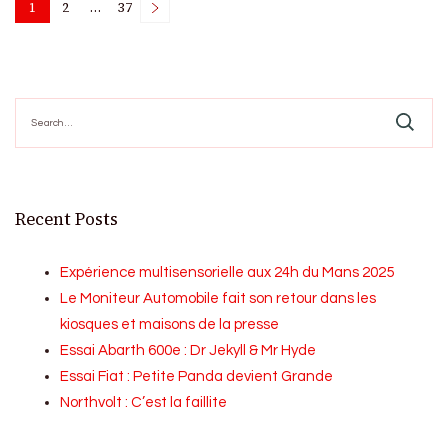
Posts
1
2
…
37
Page
Page
Page
pagination
Search
for:
Recent Posts
Expérience multisensorielle aux 24h du Mans 2025
Le Moniteur Automobile fait son retour dans les
kiosques et maisons de la presse
Essai Abarth 600e : Dr Jekyll & Mr Hyde
Essai Fiat : Petite Panda devient Grande
Northvolt : C’est la faillite