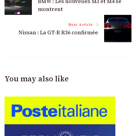
BMW : Les nouvelles M3 et M4 se
Navigation
montrent
Next Article
Nissan : La GT-R R36 confirmée
You may also like