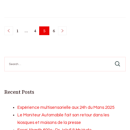
Posts
1
…
4
5
6
Page
Page
Page
Page
pagination
Search
for:
Recent Posts
Expérience multisensorielle aux 24h du Mans 2025
Le Moniteur Automobile fait son retour dans les
kiosques et maisons de la presse