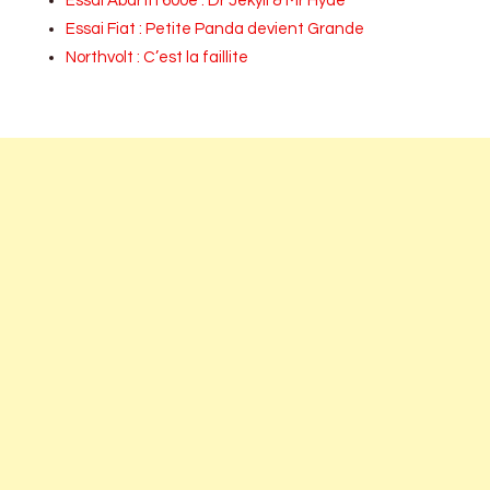
Essai Abarth 600e : Dr Jekyll & Mr Hyde
Essai Fiat : Petite Panda devient Grande
Northvolt : C’est la faillite