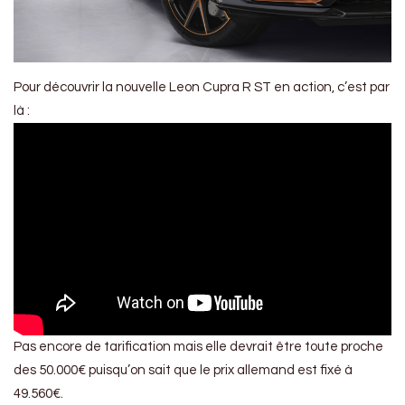
Pour découvrir la nouvelle Leon Cupra R ST en action, c’est par
là :
Pas encore de tarification mais elle devrait être toute proche
des 50.000€ puisqu’on sait que le prix allemand est fixé à
49.560€.