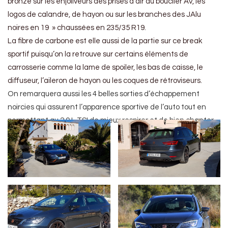
bronze sur les enjoliveurs des prises d’air du bouclier AV, les
logos de calandre, de hayon ou sur les branches des JAlu
noires en 19 » chaussées en 235/35 R19.
La fibre de carbone est elle aussi de la partie sur ce break
sportif puisqu’on la retrouve sur certains éléments de
carrosserie comme la lame de spoiler, les bas de caisse, le
diffuseur, l’aileron de hayon ou les coques de rétroviseurs.
On remarquera aussi les 4 belles sorties d’échappement
noircies qui assurent l’apparence sportive de l’auto tout en
permettant au 2.0 L TSI de mieux respirer et de bien chanter.