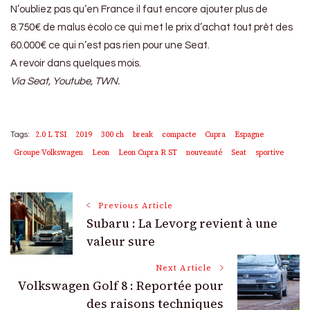
N’oubliez pas qu’en France il faut encore ajouter plus de
8.750€ de malus écolo ce qui met le prix d’achat tout prêt des
60.000€ ce qui n’est pas rien pour une Seat.
A revoir dans quelques mois.
Via Seat, Youtube, TWN.
2.0 L TSI
2019
300 ch
break
compacte
Cupra
Espagne
Tags:
Groupe Volkswagen
Leon
Leon Cupra R ST
nouveauté
Seat
sportive
Post
Previous Article
Subaru : La Levorg revient à une
Navigation
valeur sure
Next Article
Volkswagen Golf 8 : Reportée pour
des raisons techniques