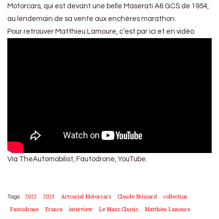
Motorcars, qui est devant une belle Maserati A6 GCS de 1954,
au lendemain de sa vente aux enchères marathon.
Pour retrouver Matthieu Lamoure, c’est par ici et en vidéo
Via TheAutomobilist, Fautodrone, YouTube.
2022
2023
Artcurial Motorcars
Claude Brissard
collection
Tags:
Fautodrone
France
interview
Le Mans Classic
Matthieu Lamoure