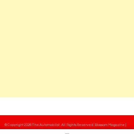
© Copyright 2026
The Automobilist
. All Rights Reserved.
Blossom Magazine |
Developed By
Blossom Themes
.
Powered by
WordPress
.