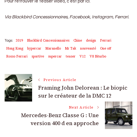
Pour retrouver le teaser vidéo, c’est par ici.
Via Blackbird Concessionnaires, Facebook, Instagram, Ferrari.
2019
Blackbird Concessionnaires
Chine
design
Ferrari
Tags:
Hong Kong
hypercar
Maranello
Mr Tak
nouveauté
One off
Rosso Ferrari
sportive
supercar
teaser
V12
V8 Biturbo
Post
Previous Article
Framing John Delorean : Le biopic
Navigation
sur le créateur de la DMC 12
Next Article
Mercedes-Benz Classe G : Une
version 400 d en approche