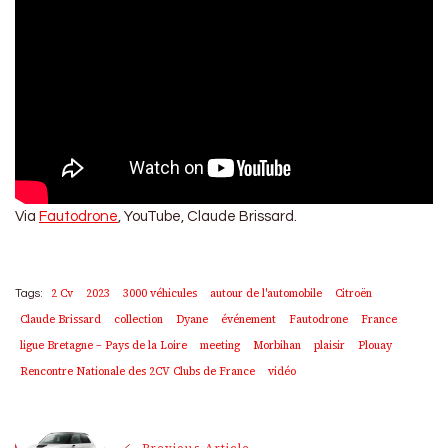
Via
Fautodrone
, YouTube, Claude Brissard.
2 Cv
2023
3000 véhicules
autour de l'automobile
Citroën
Tags:
Claude Brissard
collection
Dyane
événement
Fautodrone
France
ligue Bretagne – Pays de la Loire
meeting
Morbihan
plaisir
Plouay
Rencontre Nationale des 2CV Clubs de France
vidéo
Previous Article