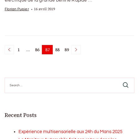
électrique de la grande berline Rapide …
16 avril 2019
Florian Pupier
Posts
1
…
86
87
88
89
Page
Page
Page
Page
Page
pagination
Search
for:
Recent Posts
Expérience multisensorielle aux 24h du Mans 2025