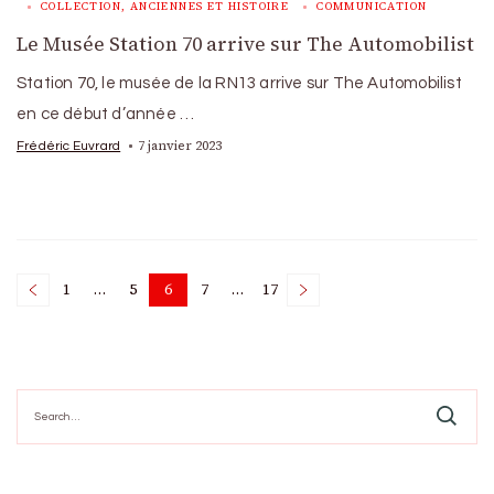
COLLECTION, ANCIENNES ET HISTOIRE
COMMUNICATION
Le Musée Station 70 arrive sur The Automobilist
Station 70, le musée de la RN13 arrive sur The Automobilist
en ce début d’année …
7 janvier 2023
Frédéric Euvrard
Posts
1
…
5
6
7
…
17
Page
Page
Page
Page
Page
pagination
Search
for: