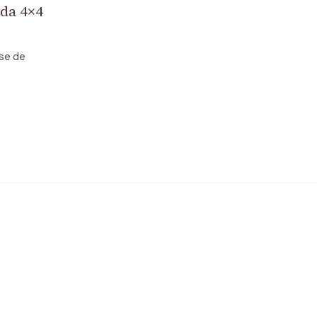
nda 4×4
ise de