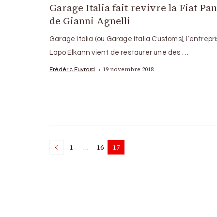
Garage Italia fait revivre la Fiat Pa
de Gianni Agnelli
Garage Italia (ou Garage Italia Customs), l’entrepr
Lapo Elkann vient de restaurer une des …
19 novembre 2018
Frédéric Euvrard
Posts
1
…
16
17
Page
Page
Page
pagination