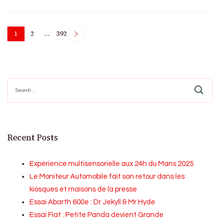
Posts
1
2
…
392
Page
Page
Page
pagination
Search
for:
Recent Posts
Expérience multisensorielle aux 24h du Mans 2025
Le Moniteur Automobile fait son retour dans les
kiosques et maisons de la presse
Essai Abarth 600e : Dr Jekyll & Mr Hyde
Essai Fiat : Petite Panda devient Grande