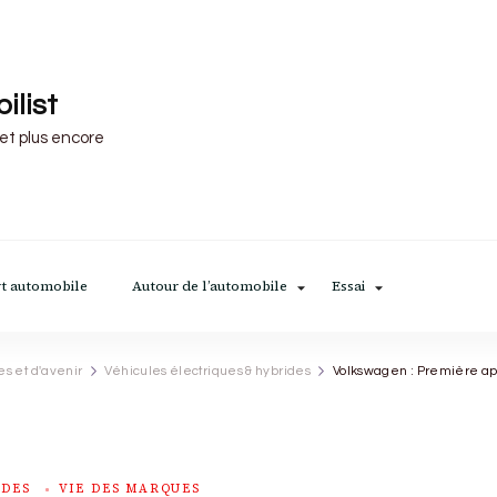
ilist
 et plus encore
t automobile
Autour de l’automobile
Essai
es et d'avenir
Véhicules électriques & hybrides
Volkswagen : Première app
IDES
VIE DES MARQUES