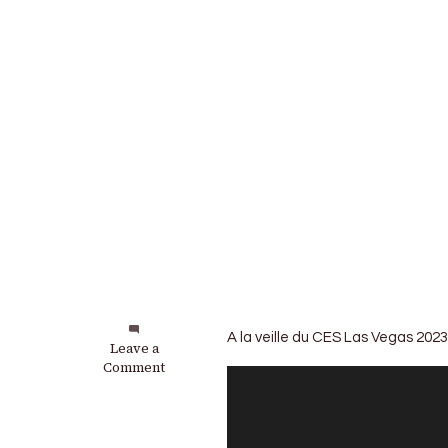
A la veille du CES Las Vegas 2023,
on
Leave a
Volkswagen
Comment
:
Première
apparition
de