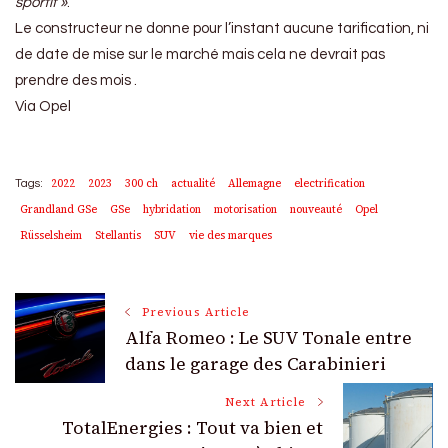
sportif »
.
Le constructeur ne donne pour l’instant aucune tarification, ni
de date de mise sur le marché mais cela ne devrait pas
prendre des mois .
Via Opel
2022
2023
300 ch
actualité
Allemagne
electrification
Tags:
Grandland GSe
GSe
hybridation
motorisation
nouveauté
Opel
Rüsselsheim
Stellantis
SUV
vie des marques
Post
Previous Article
Alfa Romeo : Le SUV Tonale entre
Navigation
dans le garage des Carabinieri
Next Article
TotalEnergies : Tout va bien et