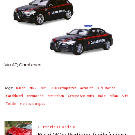
Via AP, Carabinieri.
160 ch
2022
2023
360 exemplaires
actualité
Alfa Romeo
Tags:
Carabinieri
commande
Etat italien
Groupe Stellantis
Italie
Milan
SUV
Tonale
vie des marques
Post
Previous Article
Essai MG5 : Pratique, facile à vivre