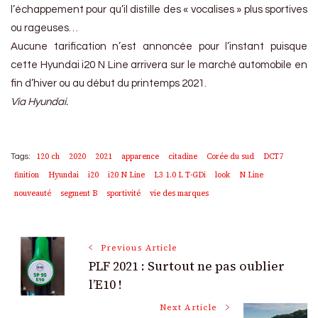
l’échappement pour qu’il distille des « vocalises » plus sportives
ou rageuses…
Aucune tarification n’est annoncée pour l’instant puisque
cette Hyundai i20 N Line arrivera sur le marché automobile en
fin d’hiver ou au début du printemps 2021.
Via Hyundai.
120 ch
2020
2021
apparence
citadine
Corée du sud
DCT7
Tags:
finition
Hyundai
i20
i20 N Line
L3 1.0 L T-GDi
look
N Line
nouveauté
segment B
sportivité
vie des marques
Post
Previous Article
PLF 2021 : Surtout ne pas oublier
Navigation
l’E10 !
Next Article