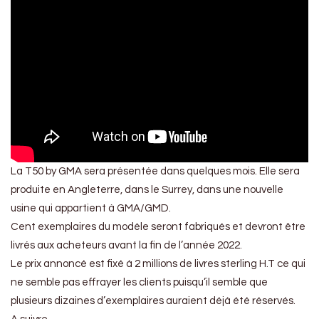
La T50 by GMA sera présentée dans quelques mois. Elle sera
produite en Angleterre, dans le Surrey, dans une nouvelle
usine qui appartient à GMA/GMD.
Cent exemplaires du modèle seront fabriqués et devront être
livrés aux acheteurs avant la fin de l’année 2022.
Le prix annoncé est fixé à 2 millions de livres sterling H.T ce qui
ne semble pas effrayer les clients puisqu’il semble que
plusieurs dizaines d’exemplaires auraient déjà été réservés.