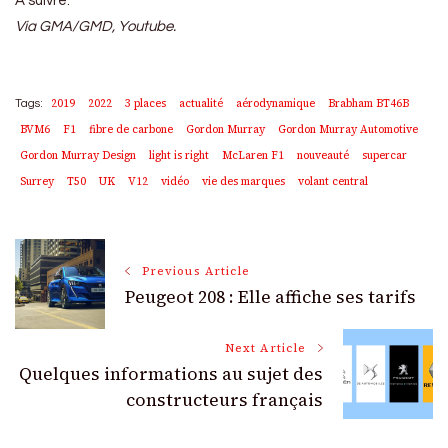
A suivre.
Via GMA/GMD, Youtube.
2019
2022
3 places
actualité
aérodynamique
Brabham BT46B
Tags:
BVM6
F1
fibre de carbone
Gordon Murray
Gordon Murray Automotive
Gordon Murray Design
light is right
McLaren F1
nouveauté
supercar
Surrey
T50
UK
V12
vidéo
vie des marques
volant central
Post
Previous Article
Peugeot 208 : Elle affiche ses tarifs
Navigation
Next Article
Quelques informations au sujet des
constructeurs français