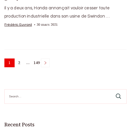
Il y a deux ans, Honda annonçait vouloir cesser toute
production industrielle dans son usine de Swindon …
30 mars 2021
Frédéric Euvrard
Posts
1
2
…
149
Page
Page
Page
pagination
Search
for:
Recent Posts