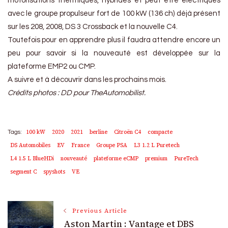
motorisations thermiques, hybrides et peut être électriques
avec le groupe propulseur fort de 100 kW (136 ch) déjà présent
sur les 208, 2008, DS 3 Crossback et la nouvelle C4.
Toutefois pour en apprendre plus il faudra attendre encore un
peu pour savoir si la nouveauté est développée sur la
plateforme EMP2 ou CMP.
A suivre et à découvrir dans les prochains mois.
Crédits photos : DD pour TheAutomobilist.
100 kW
2020
2021
berline
Citroën C4
compacte
Tags:
DS Automobiles
EV
France
Groupe PSA
L3 1.2 L Puretech
L4 1.5 L BlueHDi
nouveauté
plateforme eCMP
premium
PureTech
segment C
spyshots
VE
Post
Previous Article
Aston Martin : Vantage et DBS