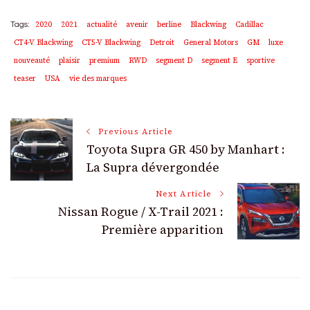
2020
2021
actualité
avenir
berline
Blackwing
Cadillac
Tags:
CT4-V Blackwing
CT5-V Blackwing
Detroit
General Motors
GM
luxe
nouveauté
plaisir
premium
RWD
segment D
segment E
sportive
teaser
USA
vie des marques
Post
Previous Article
Toyota Supra GR 450 by Manhart :
Navigation
La Supra dévergondée
Next Article
Nissan Rogue / X-Trail 2021 :
Première apparition