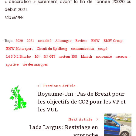
« décoration » surement avant la fin de l’année 20020 ou
début 2021.
Via BMW.
2020
2021
actualité
Allemagne
Bavière
BMW
BMW Group
Tags:
BMW Motorsport
Circuit du Spielberg
communication
coupé
L6 3.0 L Biturbo
M4
M4 GT3
moteur S58
Munich
nouveauté
racecar
sportive
vie des marques
Post
Previous Article
Royaume-Uni : Pas de Brexit pour
Navigation
les objectifs de CO2 pour les VP et
les VUL
Next Article
Lada Largus : Restylage en
approche