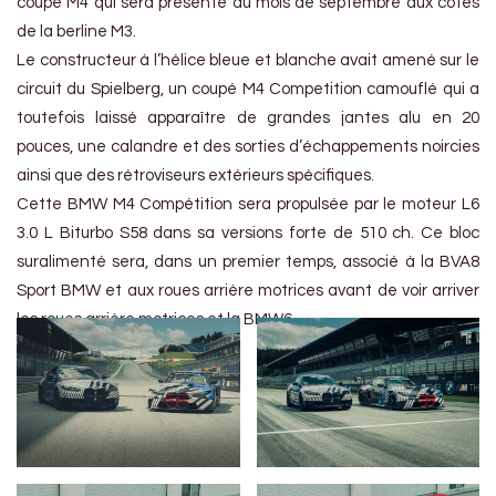
coupé M4 qui sera présenté au mois de septembre aux cotés
de la berline M3.
Le constructeur à l’hélice bleue et blanche avait amené sur le
circuit du Spielberg, un coupé M4 Competition camouflé qui a
toutefois laissé apparaître de grandes jantes alu en 20
pouces, une calandre et des sorties d’échappements noircies
ainsi que des rétroviseurs extérieurs spécifiques.
Cette BMW M4 Compétition sera propulsée par le moteur L6
3.0 L Biturbo S58 dans sa versions forte de 510 ch. Ce bloc
suralimenté sera, dans un premier temps, associé à la BVA8
Sport BMW et aux roues arrière motrices avant de voir arriver
les roues arrière motrices et la BMW6.