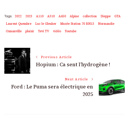
2022
2023
A110
A310
A650
Alpine
collection
Dieppe
GTA
Tags:
Laurent Quembre
Luc le Gleuher
Musée Station 70 RN13
Normandie
Osmanville
plaisir
Tevi TV
vidéo
Youtube
Post
Previous Article
Hopium : Ca sent l’hydrogène !
Navigation
Next Article
Ford : Le Puma sera électrique en
2025