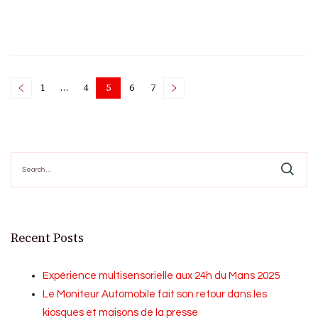
Posts
1
…
4
5
6
7
Page
Page
Page
Page
Page
pagination
Search
for:
Recent Posts
Expérience multisensorielle aux 24h du Mans 2025
Le Moniteur Automobile fait son retour dans les
kiosques et maisons de la presse