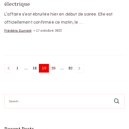
électrique
L’affaire s’est ébruitée hier en début de soirée. Elle est
officiellement confirmée ce matin, le …
17 octobre 2022
Frédéric Euvrard
Posts
1
…
18
19
20
…
82
Page
Page
Page
Page
Page
pagination
Search
for: